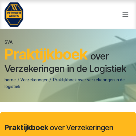
Overslaan naar inhoud
SVA
Praktijkboek
over
Verzekeringen in de Logistiek
home
/
Verzekeringen
/
Praktijkboek over verzekeringen in de
logistiek
Praktijkboek
over Verzekeringen