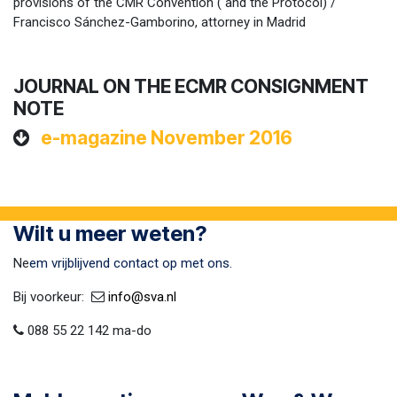
provisions of the CMR Convention ( and the Protocol) /
Francisco Sánchez-Gamborino, attorney in Madrid
JOURNAL ON THE ECMR CONSIGNMENT
NOTE
e-magazine November 2016
Wilt u meer weten?
Ne
em vrijblijvend contact op met ons.
Bij voorkeur:​ ​
​
info@sva​.nl
088 55 22 142 ma-do