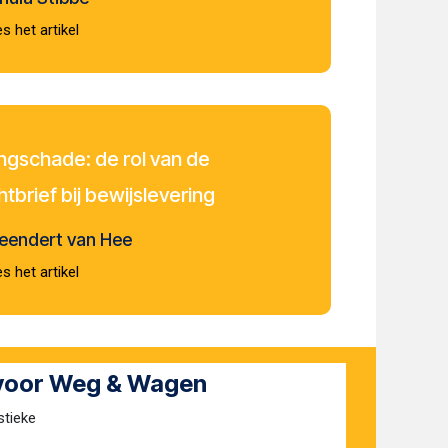
s het artikel
ngschade: de rol van de
htbrief bij bewijslevering
Leendert van Hee
s het artikel
 voor Weg & Wagen
stieke