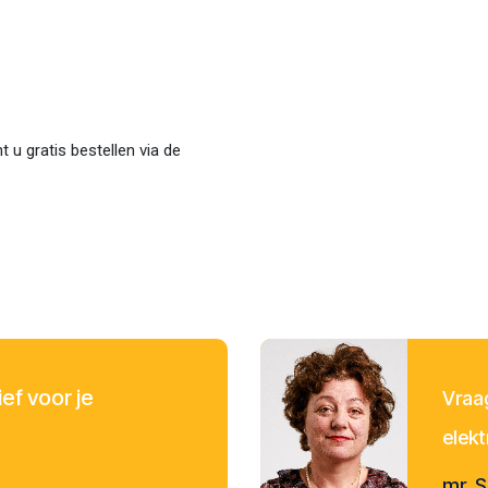
t u gratis bestellen via de
ef voor je
Vraag
elek
mr. S