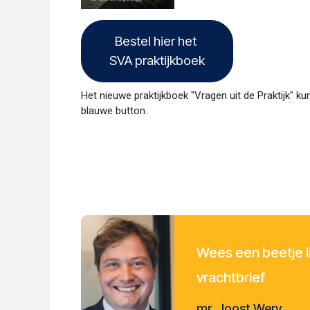
Bestel hier het
SVA praktijkboek
Het nieuwe praktijkboek "Vragen uit de Praktijk" kun
blauwe button.
Wees een beetje li
vrachtbrief
mr. Joost Wery