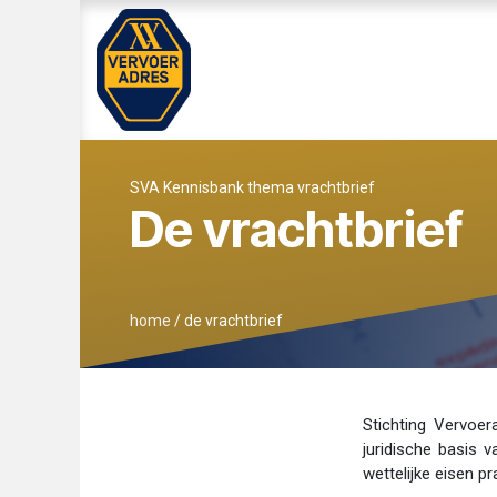
Overslaan naar inhoud
Home
WEG EN WAGEN
SVA K
SVA Kennisbank thema vrachtbrief
De vrachtbrief
home
/
de vrachtbrief
Stichting Vervoer
juridische basis v
wettelijke eisen p