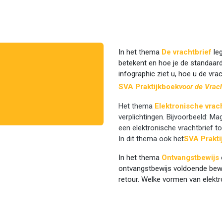
In het thema
De vrachtbrief
leg
betekent en hoe je de standaard 
infographic ziet u, hoe u de vra
SVA
Praktijkboek
voor de Vrach
​Het thema
Elektronische vrac
verplichtingen. Bijvoorbeeld: Ma
een elektronische vrachtbrief t
In dit thema ook het
SVA
Prakt
In het thema
Ontvangstbewijs
ontvangstbewijs voldoende bew
retour. Welke vormen van elekt