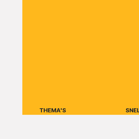
THEMA'S
SNE
Kennisbank
SVA-vo
Tijdschrift
Weg en Wagen
CMR ve