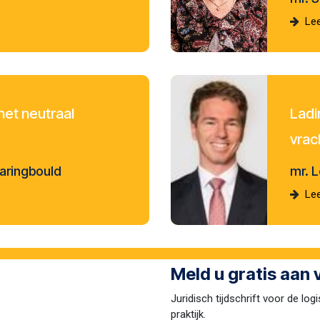
Lee
het neutraal
Ladi
er
vrac
laringbould
mr. 
Lee
Meld u gratis aan
Juridisch tijdschrift voor de logi
praktijk.