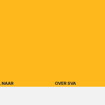
L NAAR
OVER SVA
orwaarden + toelichting
Organisatie en missie
rdrag + toelichting
English information