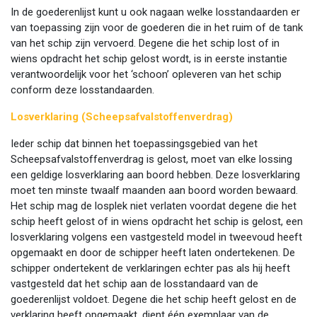
In de goederenlijst kunt u ook nagaan welke losstandaarden er
van toepassing zijn voor de goederen die in het ruim of de tank
van het schip zijn vervoerd. Degene die het schip lost of in
wiens opdracht het schip gelost wordt, is in eerste instantie
verantwoordelijk voor het ‘schoon’ opleveren van het schip
conform deze losstandaarden.
Losverklaring (Scheepsafvalstoffenverdrag)
Ieder schip dat binnen het toepassingsgebied van het
Scheepsafvalstoffenverdrag is gelost, moet van elke lossing
een geldige losverklaring aan boord hebben. Deze losverklaring
moet ten minste twaalf maanden aan boord worden bewaard.
Het schip mag de losplek niet verlaten voordat degene die het
schip heeft gelost of in wiens opdracht het schip is gelost, een
losverklaring volgens een vastgesteld model in tweevoud heeft
opgemaakt en door de schipper heeft laten ondertekenen. De
schipper ondertekent de verklaringen echter pas als hij heeft
vastgesteld dat het schip aan de losstandaard van de
goederenlijst voldoet. Degene die het schip heeft gelost en de
verklaring heeft opgemaakt, dient één exemplaar van de