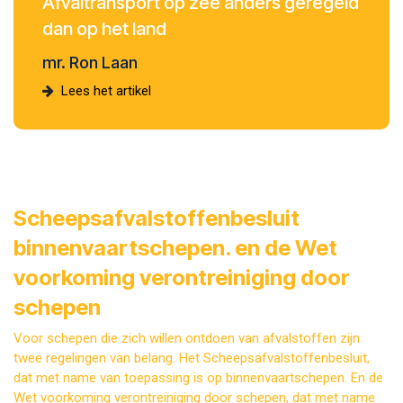
Afvaltransport op zee anders geregeld
dan op het land
mr. Ron Laan
Lees het artikel
Scheepsafvalstoffenbesluit
binnenvaartschepen. en de Wet
voorkoming verontreiniging door
schepen
Voor schepen die zich willen ontdoen van afvalstoffen zijn
twee regelingen van belang. Het Scheepsafvalstoffenbesluit,
dat met name van toepassing is op binnenvaartschepen. En de
Wet voorkoming verontreiniging door schepen, dat met name