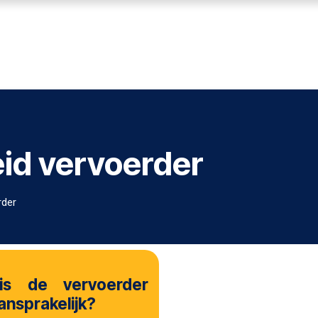
ENNISBANK
SVA VOORWAARDEN
ABOUT SVA
eid vervoerder
rder
is de vervoerder
ansprakelijk?