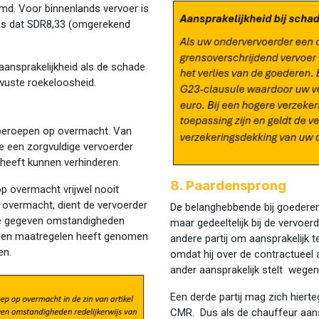
emd. Voor binnenlands vervoer is
 is dat SDR8,33 (omgerekend
aansprakelijkheid als de schade
ewuste roekeloosheid.
an beroepen op overmacht. Van
e een zorgvuldige vervoerder
 heeft kunnen verhinderen.
8. Paardensprong
p overmacht vrijwel nooit
overmacht, dient de vervoerder
De belanghebbende bij goederen z
 de gegeven omstandigheden
maar gedeeltelijk bij de vervoerd
ergen maatregelen heeft genomen
andere partij om aansprakelijk 
en.
omdat hij over de contractueel a
ander aansprakelijk stelt wege
Een derde partij mag zich hiert
CMR. Dus als de chauffeur aans