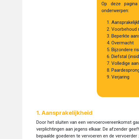
Op deze pagina 
onderwerpen:
Aansprakelijk
Voorbehoud
Beperkte aans
Overmacht
Bijzondere ri
Diefstal (insi
Volledige aan
Paardespron
Verjaring
1. Aansprakelijkheid
Door het sluiten van een vervoerovereenkomst ga
verplichtingen aan jegens elkaar. De afzender gee
bepaalde goederen te vervoeren en de vervoerder 