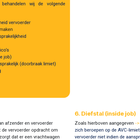
behandelen wij de volgende
heid vervoerder
 maken
prakelijkheid
sico's
de job)
sprakelijk (doorbraak limiet)
g
​6.
Diefstal (inside job)
an afzender en vervoerder
Zoals hierboven aangegeven
->
ft de vervoerder opdracht om
zich beroepen op de AVC-limiet​
zorgt dat er een vrachtwagen
vervoerder niet indien de aansp