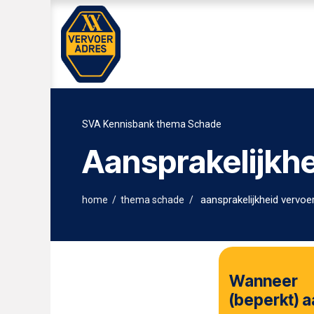
Overslaan naar inhoud
Home
WEG EN WAGEN
SVA K
SVA Kennisbank thema Schade
Aansprakelijkh
aansprakelijkheid vervoe
home
/
thema schade
/
Wanneer 
(beperkt) a