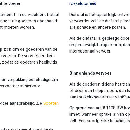
t te voeren.
roekeloosheid.
htbrief. In de vrachtbrief staat
Diefstal is het opzettelijk ont
anneer de goederen opgehaald
vervoerder zelf de diefstal pleeg
ht moeten worden.
alle schade en andere kosten.'
Als de diefstal is gepleegd doo
respectievelijk hulppersoon, da
op zich om de goederen van de
internationaal vervoer.
vervoeren. De vervoerder dient
 zodat de goederen heelhuids
Binnenlands vervoer
hun verpakking beschadigd zijn
Als de goederen tijdens het tr
vervoerder is hiervoor
of door een hulppersoon, dan k
aansprakelijkheidslimiet van€3,4
erder aansprakelijk. Zie
Soorten
Op grond van art. 8:1108 BW ko
limiet, wanneer sprake is van 
zélf. Een soortgelijke bepaling i
ntvangst neemt, dient hij de