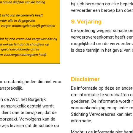
hij zich beroepen op elke beper
vervoerder een beroep kan doe
9. Verjaring
De vordering wegens schade on
vervoerovereenkomst heeft een ko
mogelijkheid om de vervoerder aa
is deze termijn in het geval van 
Disclaimer
or omstandigheden die niet voor
De informatie op deze en andere
ansprakelijk.
om informatie te verschaffen o
 de AVC, het Burgerlijk
goederen. De informatie wordt 
aansprakelijk gesteld wordt,
vooraankondiging en op ieder m
dient dan te bewijzen, dat de
Stichting Vervoeradres kan niet 
oorzaakt. Vervolgens kan de
informatie.
bewijs leveren dat de schade op
Mocht u de informatie niet begr