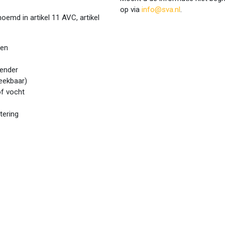
op via
info@sva.nl
.
md in artikel 11 AVC, artikel
men
zender
reekbaar)
of vocht
ttering