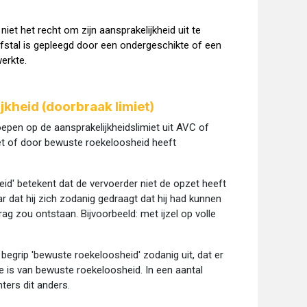
et het recht om zijn aansprakelijkheid uit te
iefstal is gepleegd door een ondergeschikte of een
werkte.
jkheid (doorbraak limiet)
oepen op de aansprakelijkheidslimiet uit AVC of
t of door bewuste roekeloosheid heeft
id' betekent dat de vervoerder niet de opzet heeft
dat hij zich zodanig gedraagt dat hij had kunnen
ag zou ontstaan. Bijvoorbeeld: met ijzel op volle
begrip 'bewuste roekeloosheid' zodanig uit, dat er
ke is van bewuste roekeloosheid. In een aantal
ters dit anders.