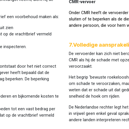
CMR-vervoer
Onder CMR heeft de vervoerder ni
brief een voorbehoud maken als:
sluiten of te beperken als de d
andere persoon, die voor hem 
it zien
dat op de vrachtbrief vermeld
7.Volledige aansprakeli
te inspecteren.
De vervoerder kan zich niet ber
CMR als hij de schade met opze
 ontstaat door het niet correct
veroorzaakt.
gever heeft bepaald dat de
Het begrip 'bewuste roekelooshe
 mag beperken. De beperking
om schade te veroorzaken, maar 
weten dat er schade uit dat gedr
ederen en bijkomende kosten te
snelheid de hoek om rijden.
De Nederlandse rechter legt het 
oeden tot een vast bedrag per
in vrijwel geen enkel geval spra
dat op de vrachtbrief vermeld
andere landen interpreteren rech