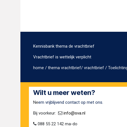
Kennisbank thema de vrachtbrief
Vrachtbrief is wettelijk verplicht
home
/
thema vrachtbrief
/
vrachtbrief
/
Toelichtin
Wilt u meer weten?
Ne
em vrijblijvend contact op met ons.
Bij voorkeur:​ ​
​
info@sva​.nl
088 55 22 142 ma-do