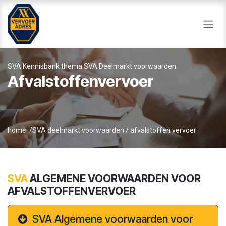
Overslaan naar inhoud
SVA Kennisbank thema SVA Deelmarkt voorwaarden
Afvalstoffenvervoer
home
/
SVA deelmarkt voorwaarden
/ afvalstoffen vervoer
SVA
ALGEMENE VOORWAARDEN VOOR
AFVALSTOFFENVERVOER
SVA Algemene voorwaarden voor