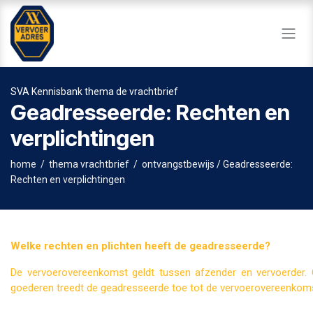
Overslaan naar inhoud
SVA Kennisbank thema de vrachtbrief
Geadresseerde: Rechten en
verplichtingen
home
/
thema vrachtbrief
/
ontvangstbewijs
/
Geadresseerde:
Rechten en verplichtingen
Welke rechten en plichten heeft de geadresseerde?
De vervoerovereenkomst geldt tussen afzender en vervoerder.
goederen treedt de geadresseerde toe tot de vervoerovereenkoms