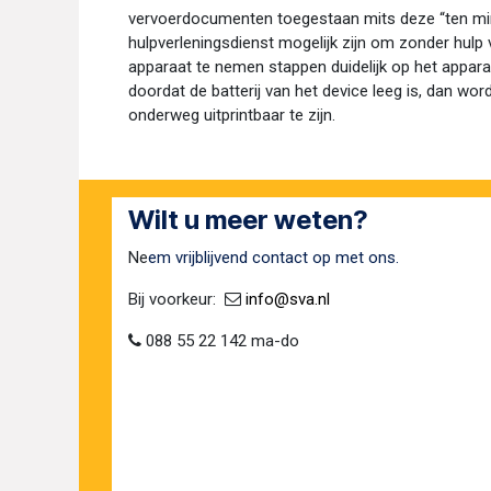
vervoerdocumenten toegestaan mits deze “ten minst
hulpverleningsdienst mogelijk zijn om zonder hulp 
apparaat te nemen stappen duidelijk op het apparaa
doordat de batterij van het device leeg is, dan w
onderweg uitprintbaar te zijn.
Wilt u meer weten?
Ne
em vrijblijvend contact op met ons.
Bij voorkeur:​ ​
​
info@sva​.nl
088 55 22 142 ma-do