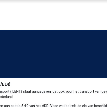
ENNISBANK
SVA VOORWAARDEN
ABOUT SVA
/EDI)
port (ILENT) staat aangegeven, dat ook voor het transport van geva
ederland.
 aan sectie 5.4.0 van het ADR. Voor wat betreft de eis van beschikba