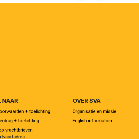
L NAAR
OVER SVA
orwaarden + toelichting
Organisatie en missie
rdrag + toelichting
English information
p vrachtbrieven
tvaartadres