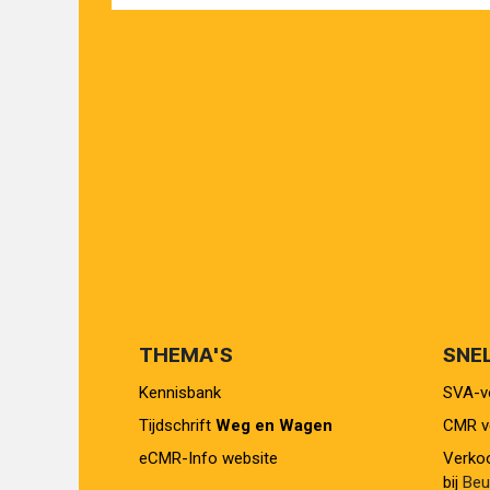
THEMA'S
SNE
Kennisbank
SVA-vo
Tijdschrift
Weg en Wagen
CMR ve
eCMR-Info website
Verkoo
bij
Beur