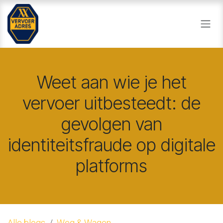
Overslaan naar inhoud
Weet aan wie je het
vervoer uitbesteedt: de
gevolgen van
identiteitsfraude op digitale
platforms
Alle blogs
Weg & Wagen