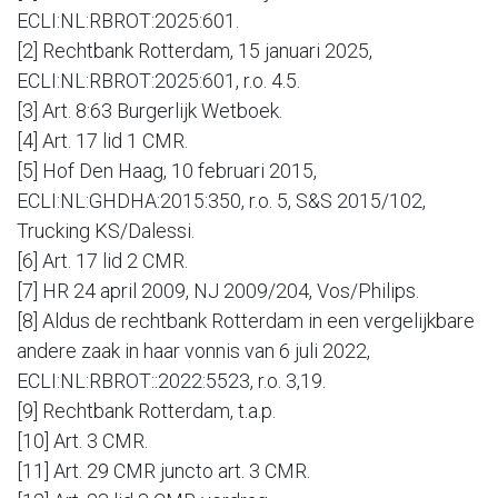
ECLI:NL:RBROT:2025:601.
[2] Rechtbank Rotterdam, 15 januari 2025,
ECLI:NL:RBROT:2025:601, r.o. 4.5.
[3] Art. 8:63 Burgerlijk Wetboek.
[4] Art. 17 lid 1 CMR.
[5] Hof Den Haag, 10 februari 2015,
ECLI:NL:GHDHA:2015:350, r.o. 5, S&S 2015/102,
Trucking KS/Dalessi.
[6] Art. 17 lid 2 CMR.
[7] HR 24 april 2009, NJ 2009/204, Vos/Philips.
[8] Aldus de rechtbank Rotterdam in een vergelijkbare
andere zaak in haar vonnis van 6 juli 2022,
ECLI:NL:RBROT::2022:5523, r.o. 3,19.
[9] Rechtbank Rotterdam, t.a.p.
[10] Art. 3 CMR.
[11] Art. 29 CMR juncto art. 3 CMR.