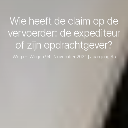
Wie heeft de claim op de
vervoerder: de expediteur
of zijn opdrachtgever?
Weg en Wagen 94 | November 2021 | Jaargang 35