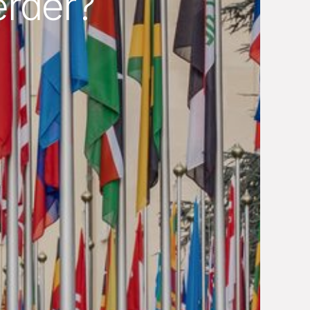
erder?