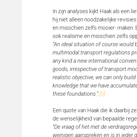
In zijn analyses kijkt Haak als een 
hij niet alleen noodzakelijke revisie
en misschien zelfs mooier- maken. Ec
ook realisme en misschien zelfs opp
“An ideal situation of course would b
multimodal transport regulations pr
any kind a new international convent
goods, irrespective of transport mode
realistic objective, we can only buil
knowledge that we have accumulated 
these foundations.“.
[5]
Een quote van Haak die ik daarbij ze
de wenselijkheid van bepaalde regels
“De vraag of het met de verdragsregel
weinigen aanspreken en is in ieder gev