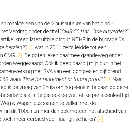
n maakte één van de 2 huisauteurs van het blad -
 het Verdrag onder de titel “
CMR 50 jaar... hoe nu verder?”
rtikel kreeg later uitbreiding in NTHR in de bijdrage
“Is
te herzien?”
[1]
, wat in 2011 zelfs leidde tot een
an CMR.
[2]
De poten leken daarmee gaandeweg onder
en weggezaagd. Ook ik deed daarbij mijn duit in het
n samenwerking met SVA van een congres en bijhorend
60 years Time for retirement or future proof?”
[3]
Naar
eg ik de vraag van Shula om nog eens in te gaan op deze
 Nederland als in België ook de wettelijke pensioenleeftijd.
 Weg & Wagen dus samen te vallen met de
ij in dit 100e nummer dan ook meteen het afscheid van
 toch meer eerbied voor haar grijze haren?
[4]