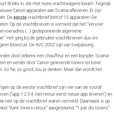
eurt Brinks in, die met twee vrachtwagens kwam. Tegelijk
euwe Canon-apparaten aan Scania afleveren. Er zijn
akt. De
eerste
vrachtbrief betrof 15 apparaten. De
aten. Op de vrachtbrieven is vermeld dat het “vervoer
 vervoeradres (…) gedeponeerde algemene
ie”. Het ging bij de gebruikte vrachtbrieven dus om
g geen bloed uit. De AVC 2002 zijn van toepassing.
en door telkens een chauffeur en een bijrijder. Scania
ten en verder door Canon geleverde toners en toner
So far, so good, zou je denken. Maar dan wordt het
en op de eerste vrachtbrief zijn vier van de vooraf
 (“app 1.2.3.4. niet retour eerst nieuw app leveren”) en
 niet op de vrachtbrief waren vermeld. Daarnaast is op
kst “Aant. toners retour” aangetekend: “1 pal. div toners”.