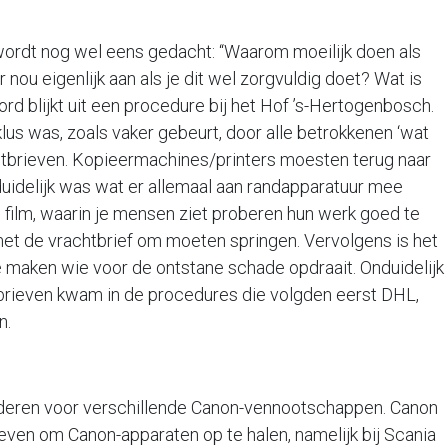
f wordt nog wel eens gedacht: “Waarom moeilijk doen als
 nou eigenlijk aan als je dit wel zorgvuldig doet? Wat is
d blijkt uit een procedure bij het Hof ’s-Hertogenbosch.
klus was, zoals vaker gebeurt, door alle betrokkenen ‘wat
tbrieven. Kopieermachines/printers moesten terug naar
uidelijk was wat er allemaal aan randapparatuur mee
n film, waarin je mensen ziet proberen hun werk goed te
et de vrachtbrief om moeten springen. Vervolgens is het
e maken wie voor de ontstane schade opdraait. Onduidelijk
brieven kwam in de procedures die volgden eerst DHL,
an.
eren voor verschillende Canon-vennootschappen. Canon
en om Canon-apparaten op te halen, namelijk bij Scania