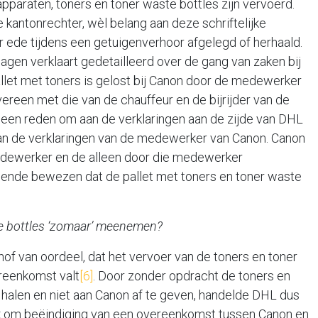
araten, toners en toner waste bottles zijn vervoerd.
de kantonrechter, wèl belang aan deze schriftelijke
der ede tijdens een getuigenverhoor afgelegd of herhaald.
gen verklaart gedetailleerd over de gang van zaken bij
allet met toners is gelost bij Canon door de medewerker
ereen met die van de chauffeur en de bijrijder van de
een reden om aan de verklaringen aan de zijde van DHL
an de verklaringen van de medewerker van Canon. Canon
medewerker en de alleen door die medewerker
oende bewezen dat de pallet met toners en toner waste
.
e bottles ‘zomaar’ meenemen?
hof van oordeel, dat het vervoer van de toners en toner
reenkomst valt
[6]
. Door zonder opdracht de toners en
e halen en niet aan Canon af te geven, handelde DHL dus
jk om beëindiging van een overeenkomst tussen Canon en