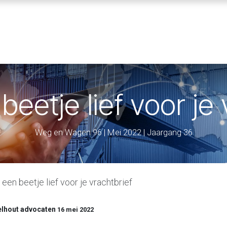
ENNISBANK
SVA VOORWAARDEN
ABOUT SVA
eetje lief voor je 
Weg en Wagen 96 | Mei 2022 | Jaargang 36
een beetje lief voor je vrachtbrief
pelhout advocaten
16 mei 2022