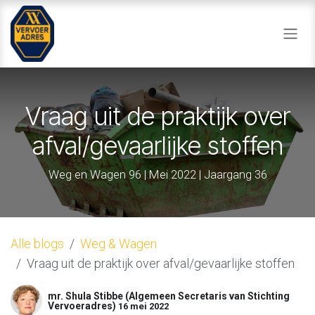
Overslaan naar inhoud
Vraag uit de praktijk over
afval/gevaarlijke stoffen
Weg en Wagen 96 | Mei 2022 | Jaargang 36
Alle blogs
Weg & Wagen
Vraag uit de praktijk over afval/gevaarlijke stoffen
mr. Shula Stibbe (Algemeen Secretaris van Stichting
Vervoeradres)
16 mei 2022