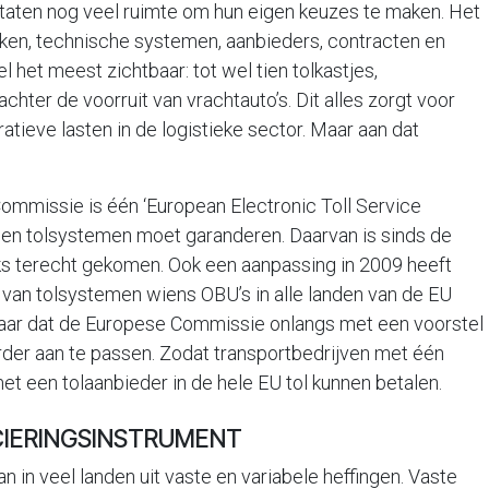
lidstaten nog veel ruimte om hun eigen keuzes te maken. Het
rken, technische systemen, aanbieders, contracten en
et meest zichtbaar: tot wel tien tolkastjes,
ter de voorruit van vrachtauto’s. Dit alles zorgt voor
atieve lasten in de logistieke sector. Maar aan dat
ommissie is één ‘European Electronic Toll Service
ussen tolsystemen moet garanderen. Daarvan is sinds de
iks terecht gekomen. Ook een aanpassing in 2009 heeft
van tolsystemen wiens OBU’s in alle landen van de EU
daar dat de Europese Commissie onlangs met een voorstel
rder aan te passen. Zodat transportbedrijven met één
t een tolaanbieder in de hele EU tol kunnen betalen.
NCIERINGSINSTRUMENT
 in veel landen uit vaste en variabele heffingen. Vaste