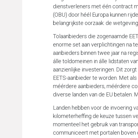
dienstverleners met één contract m
(OBU) door héél Europa kunnen rijd
belangrijkste oorzaak: de wetgeving 
Tolaanbieders die zogenaamde EETS
enorme set aan verplichtingen na te
aanbieders binnen twee jaar na re
álle toldomeinen in álle lidstaten 
aanzienlijke investeringen. Dit zor
EETS-aanbieder te worden. Met als
méérdere aanbieders, méérdere con
diverse landen van de EU betalen. M
Landen hebben voor de invoering van
kilometerheffing de keuze tussen v
momenteel het gebruik van transpon
communiceert met portalen boven de