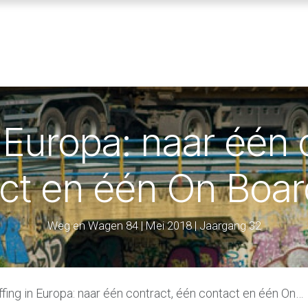
ENNISBANK
SVA VOORWAARDEN
ABOUT SVA
n Europa: naar één 
ct en één On Boar
Weg en Wagen 84 | Mei 2018 | Jaargang 32
fing in Europa: naar één contract, één contact en één On Board Unit