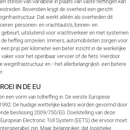
 stelsel van variabele in plaats van vaste heffingen kan
estreden. Bovendien krijgt de overheid een gericht
infrastructuur. Dat werkt alléén als overheden dit
eren: personen- en vrachtauto’s, binnen- en
ak gebeurt, uitsluitend voor vrachtverkeer en met systemen
 de heffing omzeilen. Immers, automobilisten zorgen voor
r een prijs per kilometer een beter inzicht in de werkelijke
 vaker voor het openbaar vervoer of de fiets. Hierdoor
e weginfrastructuur en –het allerbelangrijkst- een betere
r.
ROEI IN DE EU
 een vorm van tolheffing in. De eerste Europese
t 1992. De huidige wettelijke kaders worden gevormd door
lende beslissing 2009/750/EG. Doelstelling van deze
n European Electronic Toll System (EETS) die ervoor moet
teroperabel zijn. Maar, belangrijker, dat logistieke