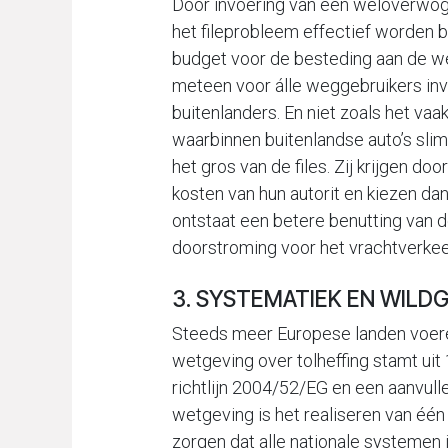
Door invoering van een weloverwogen
het fileprobleem effectief worden b
budget voor de besteding aan de weg
meteen voor álle weggebruikers invo
buitenlanders. En niet zoals het va
waarbinnen buitenlandse auto’s slim
het gros van de files. Zij krijgen doo
kosten van hun autorit en kiezen dan
ontstaat een betere benutting van d
doorstroming voor het vrachtverkee
3. SYSTEMATIEK EN WILDG
Steeds meer Europese landen voeren
wetgeving over tolheffing stamt ui
richtlijn 2004/52/EG en een aanvul
wetgeving is het realiseren van éé
zorgen dat alle nationale systemen in