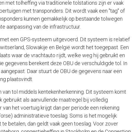
en met tolheffing via traditionele tolstations zijn er vaak
ertuigen met transponders. Dit wordt vaak een "tag" of
nsponders kunnen gemakkelijk op bestaande tolwegen
e aanpassing van de infrastructuur.
 met een GPS-systeem uitgevoerd. Dit systeem is relatief
Zwitserland, Slowakije en België wordt het toegepast. Een
laats waar de vrachtauto rijdt, welke weg hij gebruikt en
ie gegevens berekent deze OBU de verschuldigde tol. In
jk aangepast. Daar stuurt de OBU de gegevens naar een
ng plaatsvindt.
en van tol middels kentekenherkenning. Dit systeem komt
k gebruikt als aanvullende maatregel bij volledig
 van het voertuig krijgt dan per periode een rekening
orse) administratieve toeslag. Soms is het mogelijk
t te betalen, dan geldt vaak geen toeslag. Voor zover
 Göteborg, congestieheffing in Stockholm en de Congestion