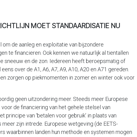
RICHTLIJN MOET STANDAARDISATIE NU
l om de aanleg en exploitatie van bijzondere
en te financieren. Ook kennen we natuurlijk al tientallen
de sneeuw en de zon. Iedereen heeft beroepsmatig of
 eens over de A1, A6, A7, A9, A10, A20 en A71 gereden.
omen zorgen op piekmomenten in zomer en winter ook voor
ordig geen uitzondering meer. Steeds meer Europese
n voor de financiering van het gehele stelsel van
principe van ‘betalen voor gebruik’ in plaats van
ds meer zijn intrede. Europese wetgeving (de EETS-
kaders waarbinnen landen hun methode en systemen mogen