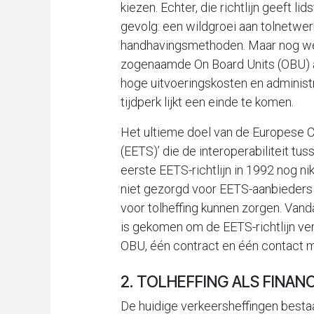
kiezen. Echter, die richtlijn geeft 
gevolg: een wildgroei aan tolnetwe
handhavingsmethoden. Maar nog wel h
zogenaamde On Board Units (OBU) ach
hoge uitvoeringskosten en administr
tijdperk lijkt een einde te komen.
Het ultieme doel van de Europese C
(EETS)’ die de interoperabiliteit t
eerste EETS-richtlijn in 1992 nog n
niet gezorgd voor EETS-aanbieders 
voor tolheffing kunnen zorgen. Van
is gekomen om de EETS-richtlijn ve
OBU, één contract en één contact me
2. TOLHEFFING ALS FINA
De huidige verkeersheffingen bestaan