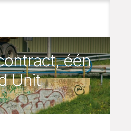
contract, één
d Unit