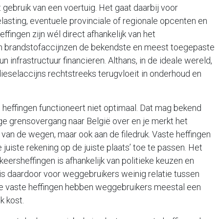
et gebruik van een voertuig. Het gaat daarbij voor
lasting, eventuele provinciale of regionale opcenten en
ffingen zijn wél direct afhankelijk van het
n brandstofaccijnzen de bekendste en meest toegepaste
n infrastructuur financieren. Althans, in de ideale wereld,
dieselaccijns rechtstreeks terugvloeit in onderhoud en
 heffingen functioneert niet optimaal. Dat mag bekend
ge grensovergang naar België over en je merkt het
it van de wegen, maar ook aan de filedruk. Vaste heffingen
e juiste rekening op de juiste plaats’ toe te passen. Het
eersheffingen is afhankelijk van politieke keuzen en
r is daardoor voor weggebruikers weinig relatie tussen
 de vaste heffingen hebben weggebruikers meestal een
k kost.