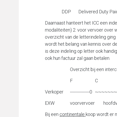
gel
DDP
Delivered Duty Pai
Daarnaast hanteert het ICC een inde
modaliteiten) 2. voor vervoer over w
overzicht van de letterindeling ging
wordt het belang van kennis over d
is deze indeling op letter ook handi
ook hun factuur zal gaan betalen.
Overzicht bij een intercont
F
C
Verkoper
---------------0
~~~~~~~
EXW
voorvervoer
hoofd
Bij een
continentale
koop wordt er 