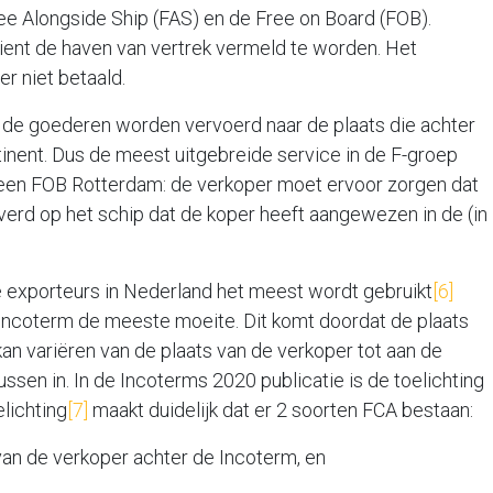
ee Alongside Ship (FAS) en de Free on Board (FOB).
ient de haven van vertrek vermeld te worden. Het
r niet betaald.
t de goederen worden vervoerd naar de plaats die achter
tinent. Dus de meest uitgebreide service in de F-groep
j een FOB Rotterdam: de verkoper moet ervoor zorgen dat
everd op het schip dat de koper heeft aangewezen in de (in
e exporteurs in Nederland het meest wordt gebruikt
[6]
coterm de meeste moeite. Dit komt doordat de plaats
n variëren van de plaats van de verkoper tot aan de
ussen in. In de Incoterms 2020 publicatie is de toelichting
lichting
[7]
maakt duidelijk dat er 2 soorten FCA bestaan:
van de verkoper achter de Incoterm, en