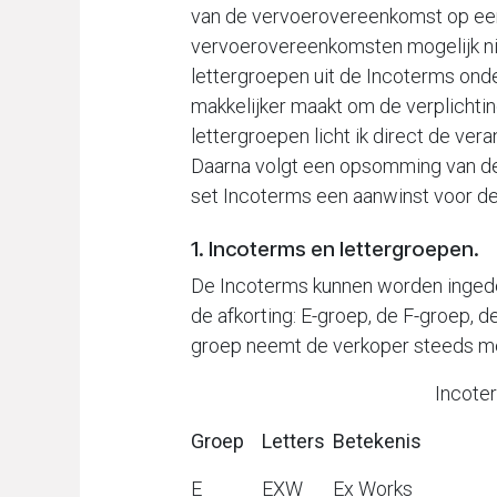
van de vervoerovereenkomst op een r
vervoerovereenkomsten mogelijk niet
lettergroepen uit de Incoterms ond
makkelijker maakt om de verplichting
lettergroepen licht ik direct de ve
Daarna volgt een opsomming van de
set Incoterms een aanwinst voor de p
1. Incoterms en lettergroepen.
De Incoterms kunnen worden ingedee
de afkorting: E-groep, de F-groep, d
groep neemt de verkoper steeds mee
Incoterms 2020 in 
Groep
Letters
Betekenis
E
EXW
Ex Works
A