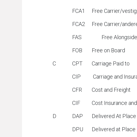
FCA1
Free Carrier/vesti
FCA2
Free Carrier/ander
FAS
Free Alongside 
FOB
Free on Board
C
CPT
Carriage Paid to
CIP
Carriage and Insura
CFR
Cost and Freight
CIF
Cost Insurance and 
D
DAP
Delivered At Place
DPU
Delivered at Place