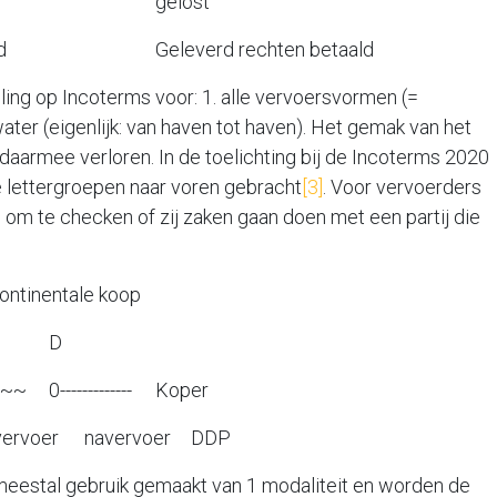
ost
d
Geleverd rechten betaald
ling op Incoterms voor: 1. alle vervoersvormen (=
ater (eigenlijk: van haven tot haven). Het gemak van het
 daarmee verloren. In de toelichting bij de Incoterms 2020
e lettergroepen naar voren gebracht
[3]
. Voor vervoerders
g om te checken of zij zaken gaan doen met een partij die
inentale koop
D
~~
0-------------
Koper
vervoer
navervoer
DDP
meestal gebruik gemaakt van 1 modaliteit en worden de