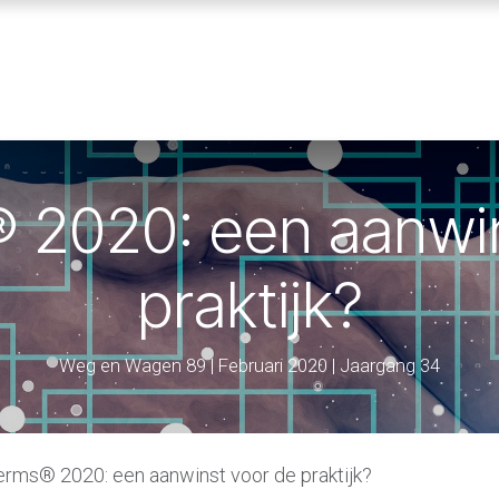
ENNISBANK
SVA VOORWAARDEN
ABOUT SVA
 2020: een aanwi
praktijk?
Weg en Wagen 89 | Februari 2020 | Jaargang 34
erms® 2020: een aanwinst voor de praktijk?