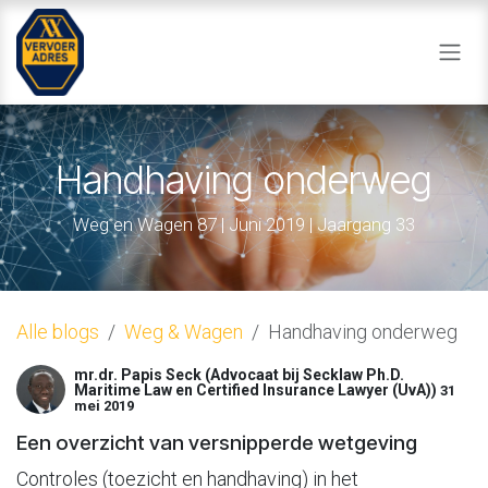
Overslaan naar inhoud
Handhaving onderweg
Weg en Wagen 87 | Juni 2019 | Jaargang 33
Alle blogs
Weg & Wagen
Handhaving onderweg
mr.dr. Papis Seck (Advocaat bij Secklaw Ph.D.
Maritime Law en Certified Insurance Lawyer (UvA))
31
mei 2019
Een overzicht van versnipperde wetgeving
Controles (toezicht en handhaving) in het