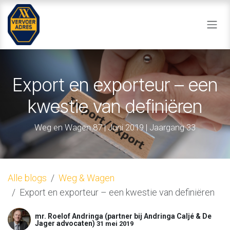
Overslaan naar inhoud
Export en exporteur – een
kwestie van definiëren
Weg en Wagen 87 | Juni 2019 | Jaargang 33
Alle blogs
Weg & Wagen
Export en exporteur – een kwestie van definiëren
mr. Roelof Andringa (partner bij Andringa Caljé & De
Jager advocaten)
31 mei 2019