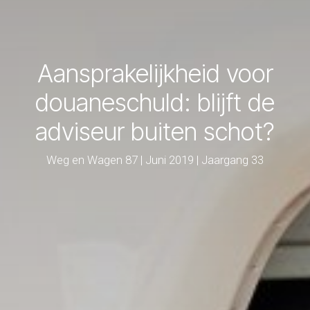
Aansprakelijkheid voor
douaneschuld: blijft de
adviseur buiten schot?
Weg en Wagen 87 | Juni 2019 | Jaargang 33