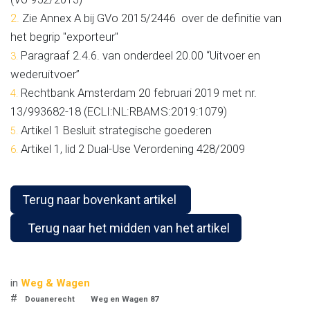
2.
Zie Annex A bij GVo
2015/2446
over de definitie van
het begrip "exporteur"
Paragraaf 2.4.6. van onderdeel 20.00 “Uitvoer en
3.
wederuitvoer”
Rechtbank Amsterdam 20 februari 2019 met nr.
4.
13/993682-18 (ECLI:NL:RBAMS:2019:1079)
Artikel 1 Besluit strategische goederen
5.
Artikel 1, lid 2 Dual-Use Verordening 428/2009
6.
Terug naar bovenkant artikel
Terug naar het midden van het artikel
in
Weg & Wagen
#
Douanerecht
Weg en Wagen 87