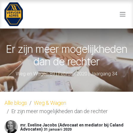
Overslaan naar inhoud
Er zijn meer mogelijkheden
dan de rechter
Weg en Wagen 89 | Februari 2020 | Jaargang 34
Alle blogs
Weg & Wagen
Er zijn meer mogelijkheden dan de rechter
mr. Eveline Jacobs (Advocaat en mediator bij Caland
Advocaten)
31 januari 2020