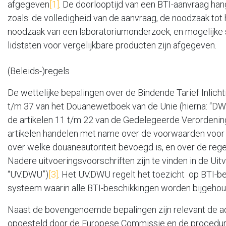
afgegeven
[1]
. De doorlooptijd van een BTI-aanvraag han
zoals: de volledigheid van de aanvraag, de noodzaak tot
noodzaak van een laboratoriumonderzoek, en mogelijke st
lidstaten voor vergelijkbare producten zijn afgegeven.
(Beleids-)regels
De wettelijke bepalingen over de Bindende Tarief Inlichti
t/m 37 van het Douanewetboek van de Unie (hierna: “DWU”
de artikelen 11 t/m 22 van de Gedelegeerde Verordening
artikelen handelen met name over de voorwaarden voor
over welke douaneautoriteit bevoegd is, en over de rege
Nadere uitvoeringsvoorschriften zijn te vinden in de Ui
“UV.DWU”)
[3]
. Het UV.DWU regelt het toezicht op BTI-be
systeem waarin alle BTI-beschikkingen worden bijgeho
Naast de bovengenoemde bepalingen zijn relevant de ad
opgesteld door de Europese Commissie en de procedur