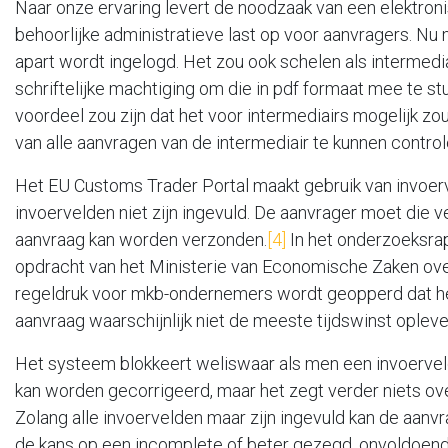
Naar onze ervaring levert de noodzaak van een elektro
behoorlijke administratieve last op voor aanvragers. Nu
apart wordt ingelogd. Het zou ook schelen als intermedi
schriftelijke machtiging om die in pdf formaat mee te s
voordeel zou zijn dat het voor intermediairs mogelijk z
van alle aanvragen van de intermediair te kunnen contro
Het EU Customs Trader Portal maakt gebruik van invoer
invoervelden niet zijn ingevuld. De aanvrager moet die 
aanvraag kan worden verzonden.
[4]
In het onderzoeksrap
opdracht van het Ministerie van Economische Zaken ov
regeldruk voor mkb-ondernemers wordt geopperd dat het
aanvraag waarschijnlijk niet de meeste tijdswinst opleve
Het systeem blokkeert weliswaar als men een invoervel
kan worden gecorrigeerd, maar het zegt verder niets ove
Zolang alle invoervelden maar zijn ingevuld kan de aanv
de kans op een incomplete of beter gezegd, onvoldoend