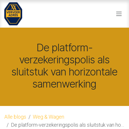
Overslaan naar inhoud
De platform-
verzekeringspolis als
sluitstuk van horizontale
samenwerking
Alle blogs
Weg & Wagen
De platform-verzekeringspolis als sluitstuk van horizontale samenwerking