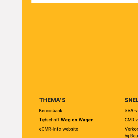
THEMA'S
SNE
Kennisbank
SVA-vo
Tijdschrift
Weg en Wagen
CMR ve
eCMR-Info website
Verkoo
bij
Beur