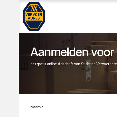
Overslaan naar inhoud
Home
WEG EN WAGEN
SVA K
Aanmelden voo
het gratis online tijdschrift van Stichting Vervoeradr
Naam
*