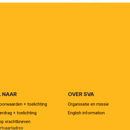
L NAAR
OVER SVA
orwaarden + toelichting
Organisatie en missie
rdrag + toelichting
English information
p vrachtbrieven
tvaartadres