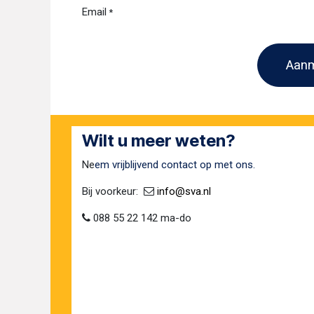
Email
*
Aanm
Wilt u meer weten?
Ne
em vrijblijvend contact op met ons.
Bij voorkeur:​ ​
​
info@sva​.nl
088 55 22 142 ma-do